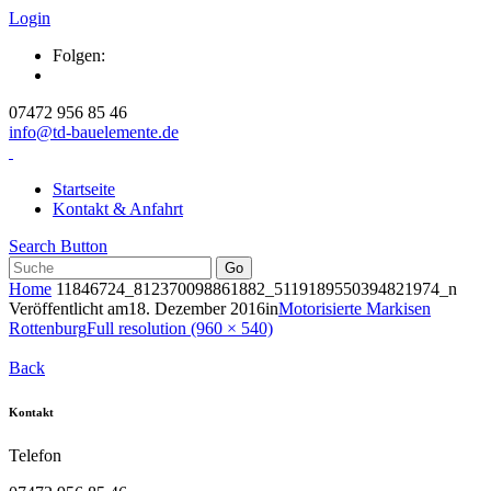
Login
Folgen:
07472 956 85 46
info@td-bauelemente.de
Startseite
Kontakt & Anfahrt
Search Button
Home
11846724_812370098861882_5119189550394821974_n
Veröffentlicht am
18. Dezember 2016
in
Motorisierte Markisen
Rottenburg
Full resolution (960 × 540)
Back
Kontakt
Telefon